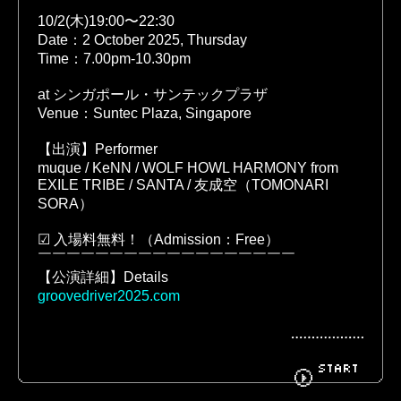
10/2(木)19:00〜22:30
Date：2 October 2025, Thursday
Time：7.00pm-10.30pm
BIOGRAPHY
GOODS
at シンガポール・サンテックプラザ
Venue：Suntec Plaza, Singapore
【出演】Performer
FANCLUB
CONTACT
muque / KeNN / WOLF HOWL HARMONY from 
EXILE TRIBE / SANTA / 友成空（TOMONARI 
SORA）
☑ 入場料無料！（Admission：Free）
￣￣￣￣￣￣￣￣￣￣￣￣￣￣￣￣￣￣
【公演詳細】Details
groovedriver2025.com
SHARE
START