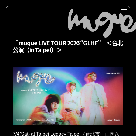
『muque LIVE TOUR 2026 “GLHF”』＜台北
公演（in Taipei）＞
NEWS
MEDIA
LIVE
DISCOGRAPHY
7/4(Sat) at Taipei Legacy Taipei（台北市中正區八