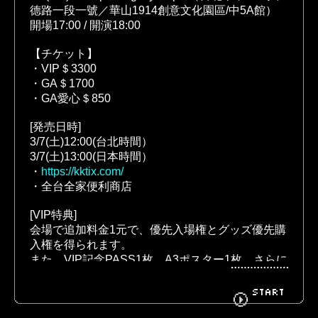
德路一段一號／華山1914創意文化園區/中5A館）

開場17:00 / 開演18:00
BIOGRAPHY
GOODS
【チケット】
・VIP＄3300

・GA＄1700

・GA愛心＄850
FANCLUB
CONTACT
[発売日時]

3/7(土)12:00(台北時間）

3/7(土)13:00(日本時間）
・
https://kktix.com/
・全台全家便利商店
[VIP特典]

会場で追加料金1元で、優先入場権とグッズ優先購
入権を得られます。

また、VIP記念PASS1枚、A3ポスター1枚、さらに
終演後のミート＆グリートでメンバーとの集合写
真撮影1回（
お客様1名＋メンバー
）が含まれま
START
す。