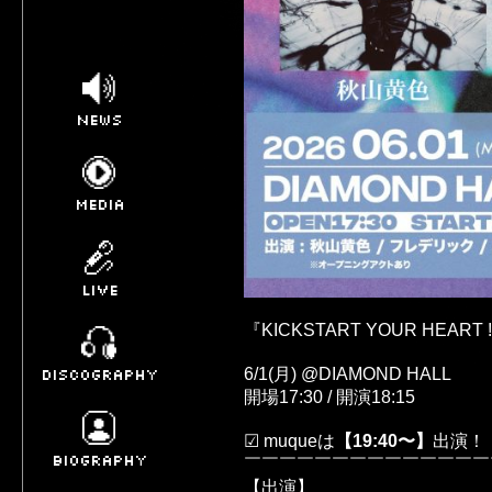
NEWS
MEDIA
LIVE
『KICKSTART YOUR HEART !!
6/1(月) @DIAMOND HALL
DISCOGRAPHY
開場17:30 / 開演18:15
☑︎ muqueは
【
19:40
〜】
出演！
BIOGRAPHY
【出演】