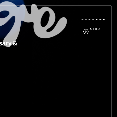
START
sary &