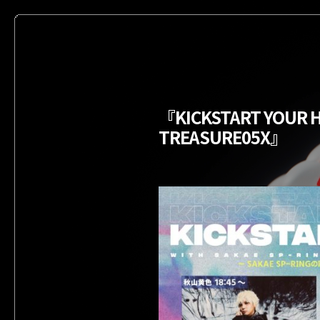
『KICKSTART YOUR HE
TREASURE05X』