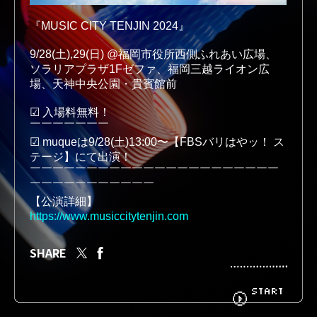
『MUSIC CITY TENJIN 2024』
BIOGRAPHY
GOODS
9/28(土),29(日) @福岡市役所西側ふれあい広場、
ソラリアプラザ1Fゼファ、福岡三越ライオン広
場、天神中央公園・貴賓館前
☑︎ 入場料無料！
FANCLUB
CONTACT
￣￣￣￣￣￣￣
☑︎ muqueは9/28(土)13:00〜【FBSバリはやッ！ ス
テージ】にて出演！
￣￣￣￣￣￣￣￣￣￣￣￣￣￣￣￣￣￣￣￣￣￣
￣￣￣￣￣￣￣￣￣￣￣
【公演詳細】
https://www.musiccitytenjin.com
SHARE
START
« BACK