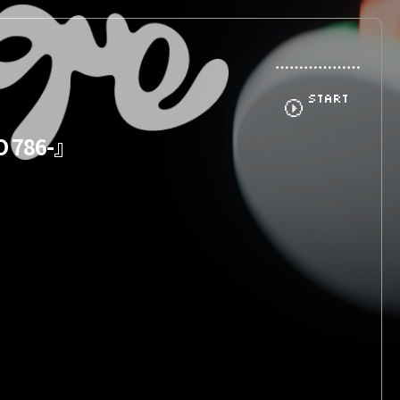
START
O 786-』