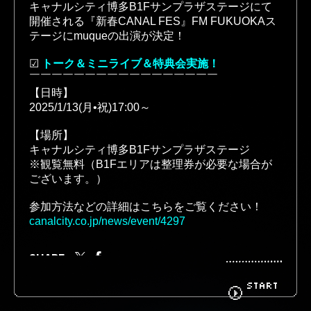
キャナルシティ博多B1Fサンプラザステージにて
開催される『新春CANAL FES』FM FUKUOKAス
テージにmuqueの出演が決定！
BIOGRAPHY
GOODS
☑︎ 
トーク＆ミニライブ＆特典会実施！
￣￣￣￣￣￣￣￣￣￣￣￣￣￣￣￣￣
【日時】
2025/1/13(月•祝)17:00～
FANCLUB
CONTACT
【場所】
キャナルシティ博多B1Fサンプラザステージ
※観覧無料（B1Fエリアは整理券が必要な場合が
ございます。）
参加方法などの詳細はこちらをご覧ください！
canalcity.co.jp/news/event/4297
SHARE
START
« BACK