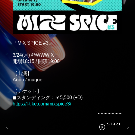
BIOGRAPHY
GOODS
FANCLUB
CONTACT
3/24(月) @WWW X
開場18:15 / 開演19:00
【出演】
Aooo / muque 
【チケット】
◼︎スタンディング：￥5,500 (+D)
https://l-tike.com/mixspice3/
【公演に関するお問い合わせ】
DISK GARAGE
START
https://info.diskgarage.com/