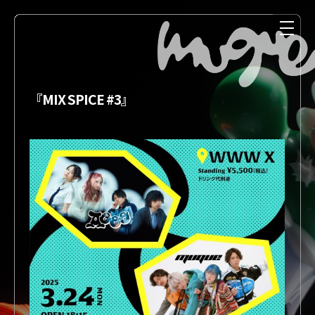
『MIX SPICE #3』
NEWS
MEDIA
LIVE
DISCOGRAPHY