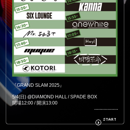
BIOGRAPHY
GOODS
FANCLUB
CONTACT
『GRAND SLAM 2025』
5/4(日) 
@DIAMOND HALL / SPADE BOX
開場12:00 / 開演13:00
☑︎ muqueは【
17:40〜@DIAMOND HALL
】に出
START
演！
￣￣￣￣￣￣￣￣￣￣￣￣￣￣￣￣￣￣￣￣￣￣