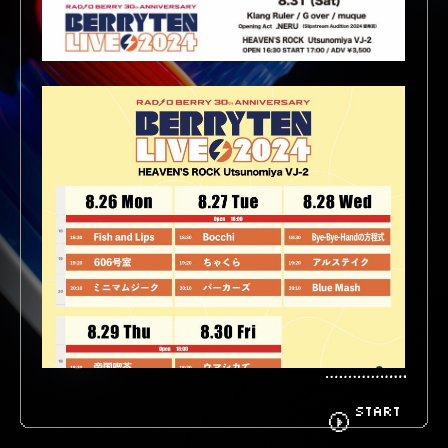
BIOGRAPHY
GOODS
FANCLUB
CONTACT
START