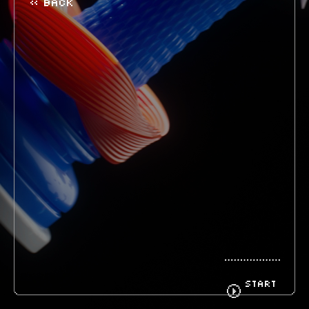
« BACK
BIOGRAPHY
GOODS
FANCLUB
CONTACT
START