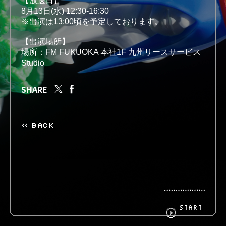
【放送日】
8月13日(水) 12:30-16:30

※出演は13:00頃を予定しております。

BIOGRAPHY
GOODS
【出演場所】

場所：FM FUKUOKA 本社1F 九州リースサービス 
Studio
SHARE
FANCLUB
CONTACT
« BACK
START