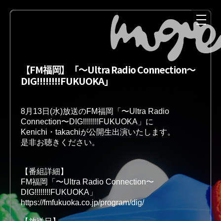
【FM福岡】「〜Ultra Radio Connection〜
DIG!!!!!!!!FUKUOKA」
8月13日(水)放送のFM福岡「〜Ultra Radio 
Connection〜DIG!!!!!!!!FUKUOKA」に

Kenichi・takachiが公開生出演いたします。
是非お聴きください。
NEWS
MEDIA
【番組詳細】 
FM福岡「〜Ultra Radio Connection〜
https://fmfukuoka.co.jp/program/dig/
LIVE
DISCOGRAPHY