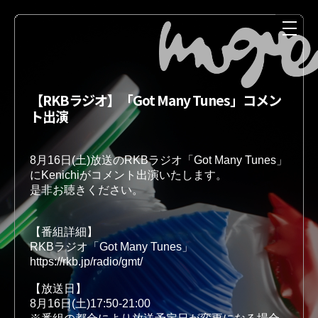
【RKBラジオ】「Got Many Tunes」コメン
ト出演
8月16日(土)放送のRKBラジオ「Got Many Tunes」
にKenichiがコメント出演いたします。
是非お聴きください。
NEWS
MEDIA
【番組詳細】 
【放送日】
LIVE
DISCOGRAPHY
8月16日(土)17:50-21:00