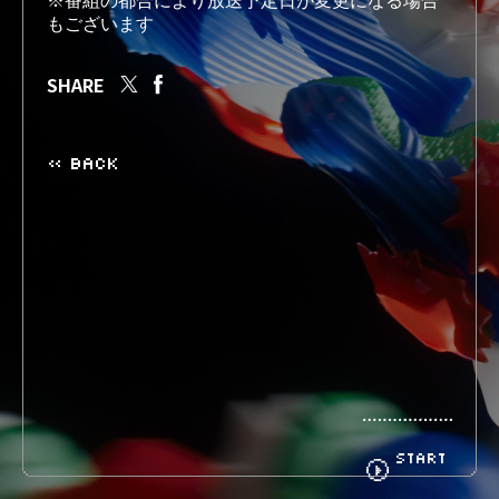
※番組の都合により放送予定日が変更になる場合
もございます
BIOGRAPHY
GOODS
SHARE
« BACK
FANCLUB
CONTACT
START