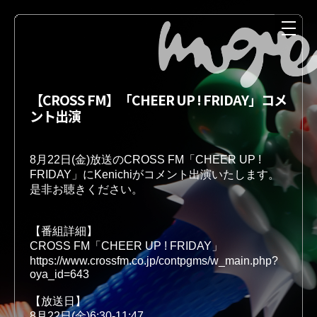
【CROSS FM】「CHEER UP ! FRIDAY」コメ
ント出演
8月22日(金)放送のCROSS FM「CHEER UP ! 
FRIDAY」にKenichiがコメント出演いたします。
是非お聴きください。
NEWS
MEDIA
【番組詳細】 
https://www.crossfm.co.jp/contpgms/w_main.php?
LIVE
DISCOGRAPHY
【放送日】
8月22日(金)6:30-11:47