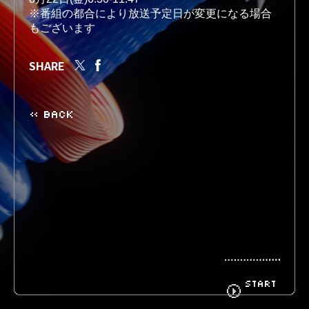
※番組の都合により放送予定日が変更になる場合
もございます
BIOGRAPHY
GOODS
SHARE
« BACK
FANCLUB
CONTACT
START