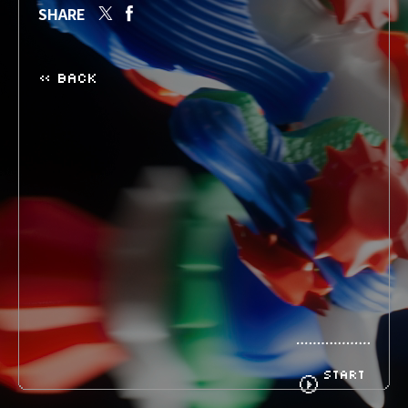
SHARE
BIOGRAPHY
GOODS
« BACK
FANCLUB
CONTACT
START