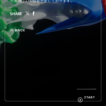
※出演は7:00台を予定しております。
SHARE
BIOGRAPHY
GOODS
« BACK
FANCLUB
CONTACT
START