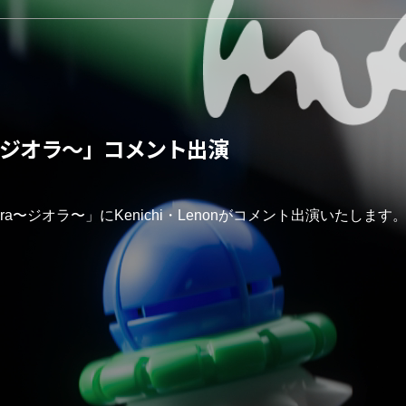
ora〜ジオラ〜」コメント出演
'-ora〜ジオラ〜」にKenichi・Lenonがコメント出演いたします。