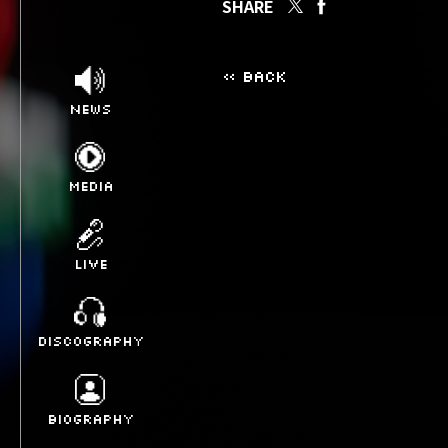
SHARE
« BACK
NEWS
MEDIA
LIVE
DISCOGRAPHY
BIOGRAPHY