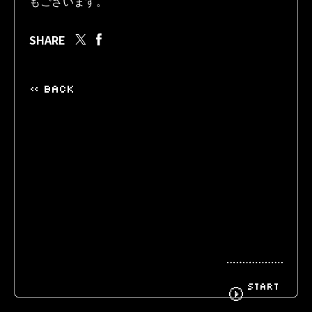
SHARE
BIOGRAPHY
GOODS
« BACK
FANCLUB
CONTACT
START