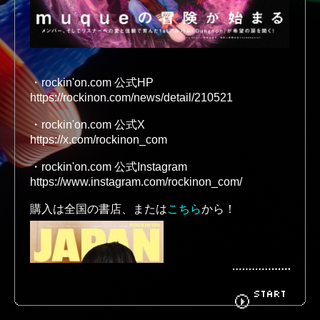
BIOGRAPHY
GOODS
https://rockinon.com/news/detail/210521
FANCLUB
CONTACT
https://x.com/rockinon_com
https://www.instagram.com/rockinon_com/
購入は全国の書店、または
こちら
START