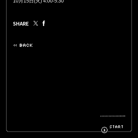
10月15日(火) 4:00-5:30
BIOGRAPHY
GOODS
SHARE
« BACK
FANCLUB
CONTACT
START