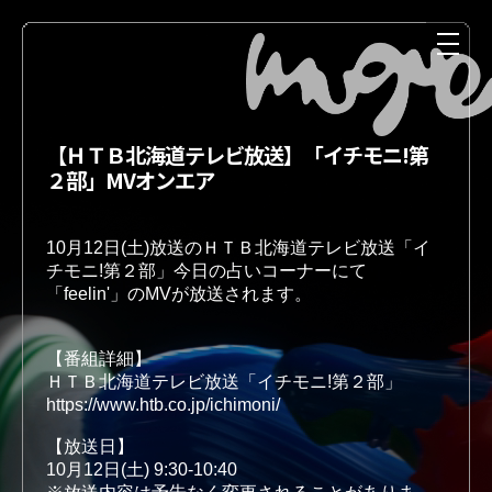
【ＨＴＢ北海道テレビ放送】「イチモニ!第
２部」MVオンエア
10月12日(土)放送のＨＴＢ北海道テレビ放送「イ
チモニ!第２部」今日の占いコーナーにて

NEWS
MEDIA
【番組詳細】 
ＨＴＢ北海道テレビ放送「イチモニ!第２部」
https://www.htb.co.jp/ichimoni/
【放送日】
LIVE
DISCOGRAPHY
10月12日(土) 9:30-10:40