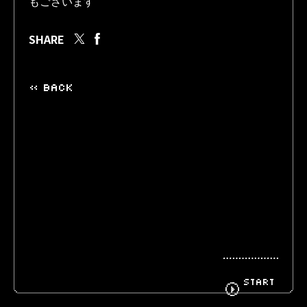
もございます
SHARE
BIOGRAPHY
GOODS
« BACK
FANCLUB
CONTACT
START