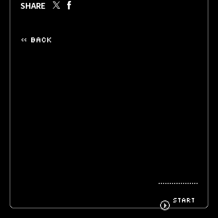
SHARE
BIOGRAPHY
GOODS
« BACK
FANCLUB
CONTACT
START