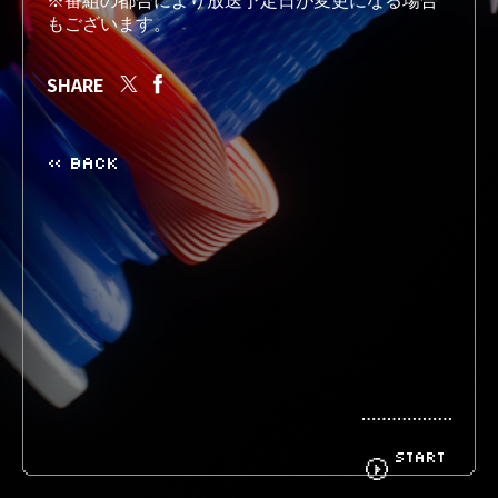
※番組の都合により放送予定日が変更になる場合
もございます。
BIOGRAPHY
GOODS
SHARE
« BACK
FANCLUB
CONTACT
START