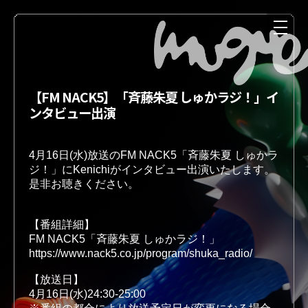
【FM NACK5】「斉藤朱夏 しゅかラジ！」イ
ンタビュー出演
4月16日(水)放送のFM NACK5「斉藤朱夏 しゅかラ
ジ！」にKenichiがインタビュー出演いたします。
是非お聴きください。
NEWS
MEDIA
【番組詳細】 
FM NACK5「斉藤朱夏 しゅかラジ！」
https://www.nack5.co.jp/program/shuka_radio/
【放送日】
LIVE
DISCOGRAPHY
4月16日(水)24:30-25:00