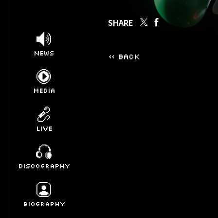
SHARE
NEWS
« BACK
MEDIA
LIVE
DISCOGRAPHY
BIOGRAPHY