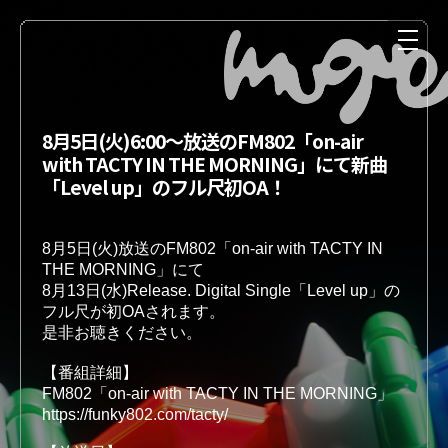
8月5日(火)6:00〜放送のFM802「on-air
with TACTY IN THE MORNING」にて新曲
「Level up」のフル尺初OA！
8月5日(火)放送のFM802「on-air with TACTY IN 
THE MORNING」にて

8月13日(水)Release. Digital Single「Level up」の
NEWS
MEDIA
フル尺が初OAされます。
是非お聴きください。
【番組詳細】 
FM802「on-air with TACTY IN THE MORNING」
LIVE
DISCOGRAPHY
https://funky802.com/tacty/