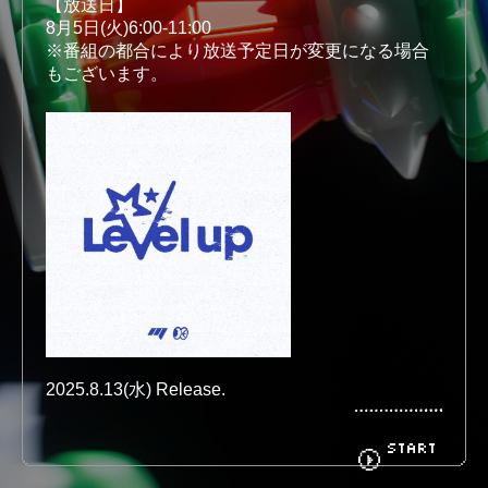
【放送日】
8月5日(火)6:00-11:00
※番組の都合により放送予定日が変更になる場合
もございます。

BIOGRAPHY
GOODS
FANCLUB
CONTACT
2025.8.13(水) Release.

Digital Single「Level up」

Pre-add / Pre-save：
https://ffm.to/muque_levelup
START