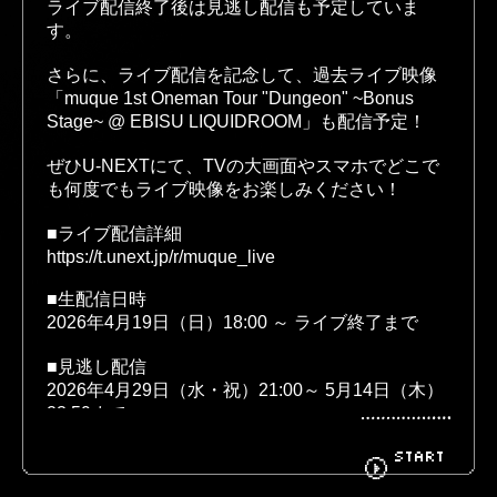
ライブ配信終了後は見逃し配信も予定していま
す。
さらに、ライブ配信を記念して、過去ライブ映像

BIOGRAPHY
GOODS
「muque 1st Oneman Tour "Dungeon" ~Bonus 
Stage~ @ EBISU LIQUIDROOM」も配信予定！
ぜひU-NEXTにて、TVの大画面やスマホでどこで
も何度でもライブ映像をお楽しみください！
FANCLUB
CONTACT
■ライブ配信詳細
https://t.unext.jp/r/muque_live
■生配信日時
2026年4月19日（日）18:00 ～ ライブ終了まで
■見逃し配信
2026年4月29日（水・祝）21:00～ 5月14日（木）
23:59まで
START
※視聴可能デバイスに関しては
こちら
をご確認く
ださい
