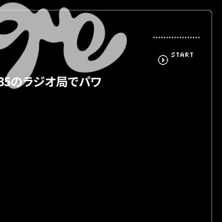
START
が全国35のラジオ局でパワ