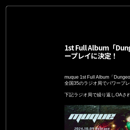
1st Full Albu
ープレイに決定！
muque 1st Full Album「Du
全国35のラジオ局でパワープ
下記ラジオ局で繰り返しOAさ