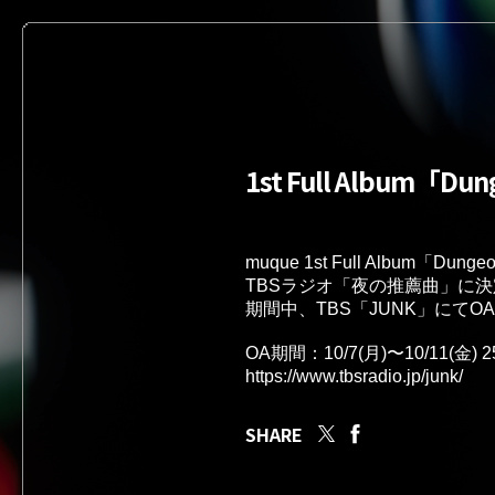
1st Full Albu
muque 1st Full Album「Du
TBSラジオ「夜の推薦曲」に決
期間中、TBS「JUNK」にてO
https://www.tbsradio.jp/junk/
SHARE