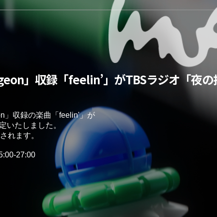
m「Dungeon」収録「feelin’」がTBSラジオ
ngeon」収録の楽曲「feelin'」が
定いたしました。

Aされます。
