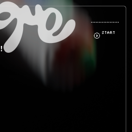
START
！