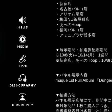
・新宿店
・名古屋パルコ店
・アリオ八尾店
・梅田NU茶屋町店
・あべのHoop
NEWS
・福岡パルコ店
・アミュプラザ博多店
MEDIA
▼展示期間・抽選券配布期間
※10/8(火)～10/14(月)　1週間
※新宿店、あべのHoop：10/8(火
LIVE
▼パネル展示内容
muque 1st Full Album 『
DISCOGRAPHY
▼抽選方法
パネル展示店舗にて、期間中に
BIOGRAPHY
※対象商品１枚ご購入につき、
※当選発表日は各店ごとに異な