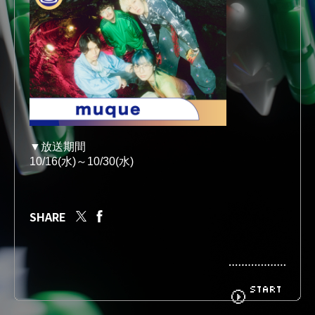
BIOGRAPHY
GOODS
FANCLUB
CONTACT
▼放送期間
10/16(水)～10/30(水)
SHARE
« BACK
START