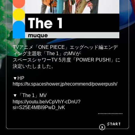
BIOGRAPHY
GOODS
TVアニメ「ONE PIECE」エッグヘッド編エンデ
FANCLUB
CONTACT
ィング主題歌「The 1」のMVが

スペースシャワーTV 5月度「POWER PUSH!」に
決定いたしました。

▼HP
https://tv.spaceshower.jp/recommend/powerpush/
https://youtu.be/vCpVhY-cDnU?
SHARE
START