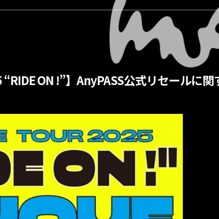
25 “RIDE ON !”】AnyPASS公式リセール