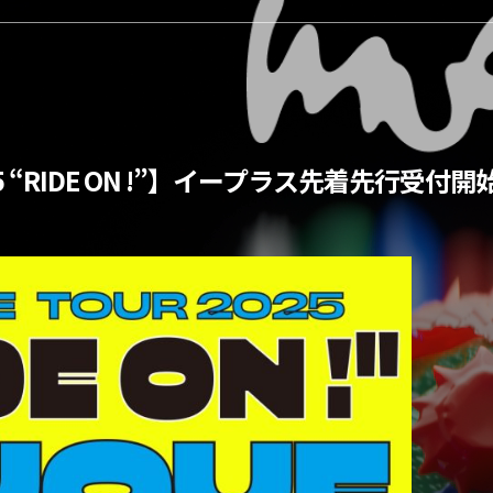
025 “RIDE ON !”】イープラス先着先行受付開