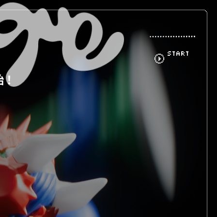
START
始！