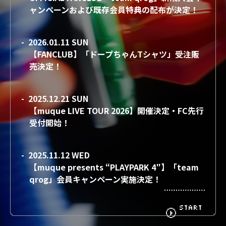
ャンペーンおよび既存会員特典の配布が決定！
BIOGRAPHY
GOODS
- 2026.01.11 SUN
【FANCLUB】「ドープちゃんTシャツ」受注販
売決定！
FANCLUB
CONTACT
- 2025.12.21 SUN
【muque LIVE TOUR 2026】開催決定・FC先行
受付開始！
- 2025.11.12 WED
【muque presents “PLAYPARK 4″】「team
qrog」会員キャンペーン実施決定！
START
- 2025.05.29 THU
【MUQUE TOUR 2025 “RIDE ON !”】Tour info