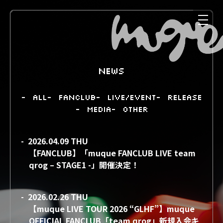
NEWS
- ALL
- FANCLUB
- LIVE/EVENT
- RELEASE
- MEDIA
- OTHER
- 2026.04.09 THU
【FANCLUB】「muque FANCLUB LIVE team
NEWS
MEDIA
qrog – STAGE1 -」開催決定！
- 2026.02.26 THU
LIVE
DISCOGRAPHY
【muque LIVE TOUR 2026 “GLHF”】muque
OFFICIAL FANCLUB「team qrog」新規入会キ